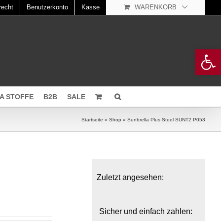
recht
Benutzerkonto
Kasse
WARENKORB
Open 
A STOFFE
B2B
SALE
Startseite
»
Shop
»
Sunbrella Plus Steel SUNT2 P053
Zuletzt angesehen:
Sicher und einfach zahlen: