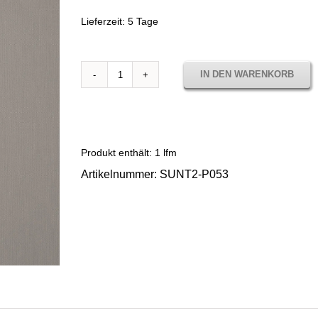
Lieferzeit:
5 Tage
IN DEN WARENKORB
Sunbrella
Plus
Steel
SUNT2
P053
Produkt enthält: 1
lfm
Menge
Artikelnummer:
SUNT2-P053