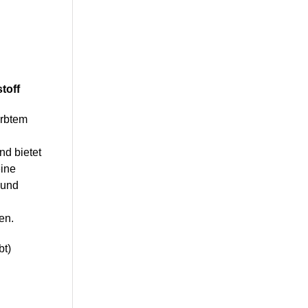
toff
ärbtem
nd bietet
eine
 und
en.
bt)