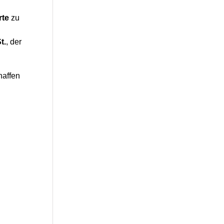
rte
zu
t.
, der
haffen