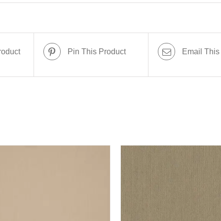
roduct
Pin This Product
Email This