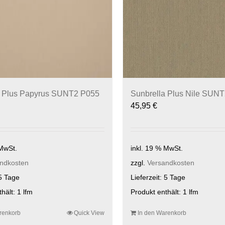
a Plus Papyrus SUNT2 P055
Sunbrella Plus Nile SUN
45,95
€
 MwSt.
inkl. 19 % MwSt.
ndkosten
zzgl.
Versandkosten
5 Tage
Lieferzeit:
5 Tage
thält: 1
lfm
Produkt enthält: 1
lfm
renkorb
Quick View
In den Warenkorb