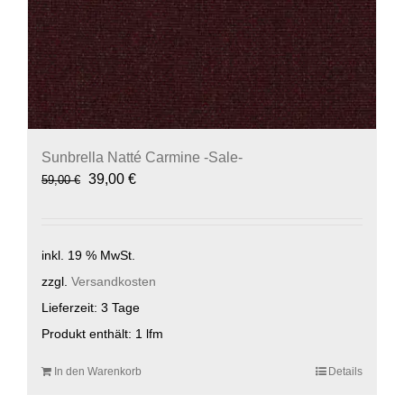
Sunbrella Natté Carmine -Sale-
Ursprünglicher
Aktueller
39,00
€
59,00
€
Preis
Preis
war:
ist:
59,00 €
39,00 €.
inkl. 19 % MwSt.
zzgl.
Versandkosten
Lieferzeit:
3 Tage
Produkt enthält: 1
lfm
In den Warenkorb
Details