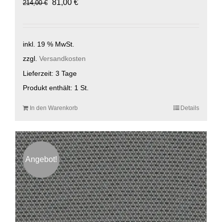
Ursprünglicher
Aktueller
81,00
€
214,00
€
Preis
Preis
war:
ist:
214,00 €
81,00 €.
inkl. 19 % MwSt.
zzgl.
Versandkosten
Lieferzeit:
3 Tage
Produkt enthält: 1
St.
In den Warenkorb
Details
Angebot!