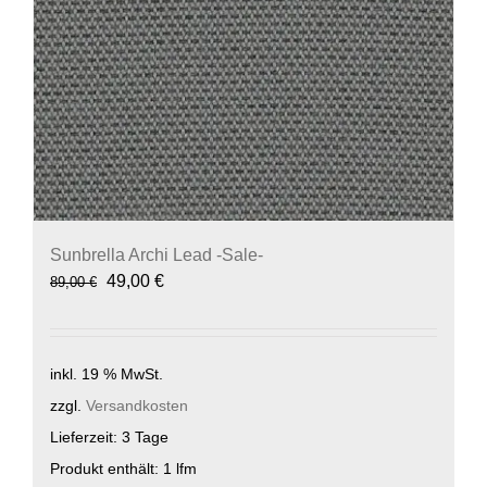
Sunbrella Archi Lead -Sale-
Ursprünglicher
Aktueller
49,00
€
89,00
€
Preis
Preis
war:
ist:
89,00 €
49,00 €.
inkl. 19 % MwSt.
zzgl.
Versandkosten
Lieferzeit:
3 Tage
Produkt enthält: 1
lfm