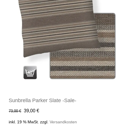
Sunbrella Parker Slate -Sale-
Ursprünglicher
Aktueller
39,00
€
73,00
€
Preis
Preis
inkl. 19 % MwSt.
zzgl.
Versandkosten
war:
ist: