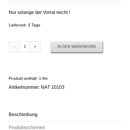
59,00 €
25,00 €.
Nur solange der Vorrat reicht !
Lieferzeit:
3 Tage
IN DEN WARENKORB
Sunbrella
Natté
Dark
Plum
-
Produkt enthält: 1
lfm
Sale-
Artikelnummer:
NAT 10103
Menge
Beschreibung
Produktsicherheit