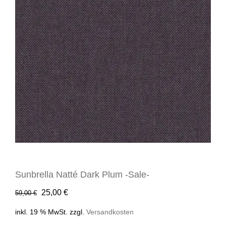
Sunbrella Natté Dark Plum -Sale-
Ursprünglicher
Aktueller
25,00
€
59,00
€
Preis
Preis
inkl. 19 % MwSt.
zzgl.
Versandkosten
war:
ist: