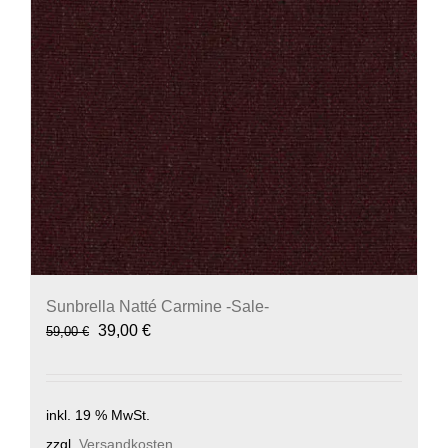
Sunbrella Natté Carmine -Sale-
Ursprünglicher
Aktueller
39,00
€
59,00
€
Preis
Preis
war:
ist:
59,00 €
39,00 €.
inkl. 19 % MwSt.
zzgl.
Versandkosten