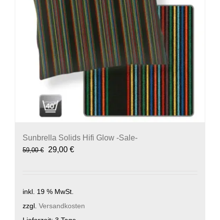
Sunbrella Solids Hifi Glow -Sale-
Ursprünglicher
Aktueller
29,00
€
59,00
€
Preis
Preis
war:
ist:
59,00 €
29,00 €.
inkl. 19 % MwSt.
zzgl.
Versandkosten
Lieferzeit:
3 Tage