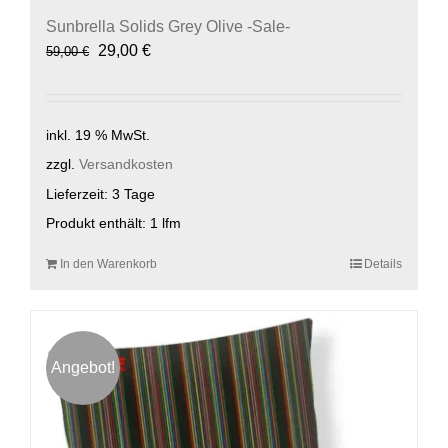
Sunbrella Solids Grey Olive -Sale-
Ursprünglicher
Aktueller
29,00
€
59,00
€
Preis
Preis
war:
ist:
59,00 €
29,00 €.
inkl. 19 % MwSt.
zzgl.
Versandkosten
Lieferzeit:
3 Tage
Produkt enthält: 1
lfm
In den Warenkorb
Details
Angebot!