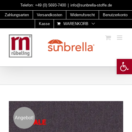
Skip
Telefon:
+49 (0) 5693-7400
|
info@sunbrella-stoffe.de
to
Zahlungsarten
Versandkosten
Widerrufsrecht
Benutzerkonto
content
Kasse
WARENKORB
Open 
Angebot!