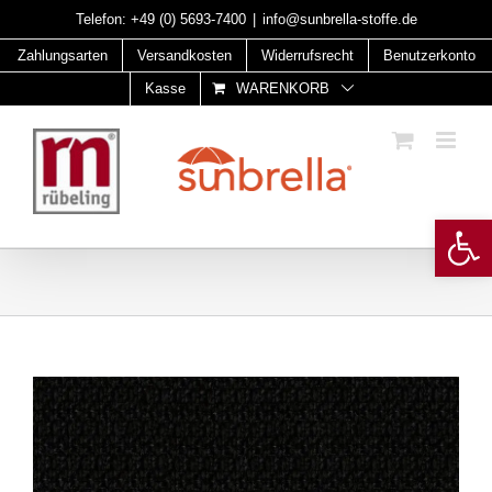
Skip
Telefon:
+49 (0) 5693-7400
|
info@sunbrella-stoffe.de
to
Zahlungsarten
Versandkosten
Widerrufsrecht
Benutzerkonto
content
Kasse
WARENKORB
Open 