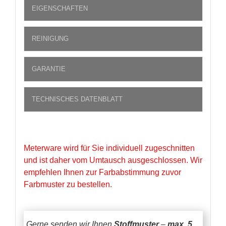
EIGENSCHAFTEN
REINIGUNG
GARANTIE
TECHNISCHES DATENBLATT
Meterware wird für Sie individuell zugeschnitten
und ist daher vom Umtausch ausgeschlossen. Wir
empfehlen Ihnen zur Farbabstimmung zuvor
Farbmuster zu bestellen.
Gerne senden wir Ihnen
Stoffmuster
–
max. 5