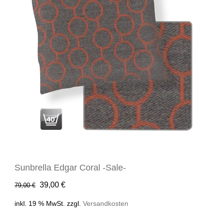
Sunbrella Edgar Coral -Sale-
Ursprünglicher
Aktueller
39,00
€
79,00
€
Preis
Preis
inkl. 19 % MwSt.
zzgl.
Versandkosten
war:
ist: