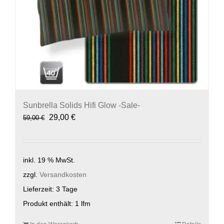
Sunbrella Solids Hifi Glow -Sale-
Ursprünglicher
Aktueller
29,00
€
59,00
€
Preis
Preis
war:
ist:
59,00 €
29,00 €.
inkl. 19 % MwSt.
zzgl.
Versandkosten
Lieferzeit:
3 Tage
Produkt enthält: 1
lfm