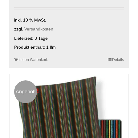
Preis
Preis
war:
ist:
119,00 €
55,00 €.
inkl. 19 % MwSt.
zzgl.
Versandkosten
Lieferzeit:
3 Tage
Produkt enthält: 1
lfm
In den Warenkorb
Details
Angebot!