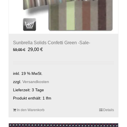
Sunbrella Solids Confetti Green -Sale-
Ursprünglicher
Aktueller
29,00
€
59,00
€
Preis
Preis
war:
ist:
59,00 €
29,00 €.
inkl. 19 % MwSt.
zzgl.
Versandkosten
Lieferzeit:
3 Tage
Produkt enthält: 1
lfm
In den Warenkorb
Details