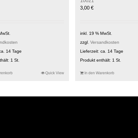
10021
3,00
€
 MwSt.
inkl. 19 % MwSt.
ndkosten
zzgl.
Versandkosten
ca. 14 Tage
Lieferzeit:
ca. 14 Tage
thält: 1
St.
Produkt enthält: 1
St.
renkorb
Quick View
In den Warenkorb