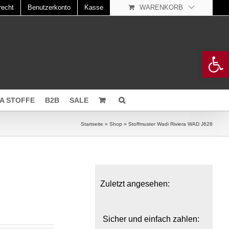
recht
Benutzerkonto
Kasse
WARENKORB
Open 
A STOFFE
B2B
SALE
Startseite
»
Shop
»
Stoffmuster Wadi Riviera WAD J628
Zuletzt angesehen:
Sicher und einfach zahlen: