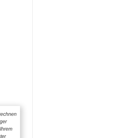
rechnen
iger
 Ihrem
ter