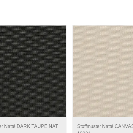
ter Natté DARK TAUPE NAT
Stoffmuster Natté CANVA