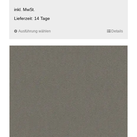
inkl. MwSt.
Lieferzeit:
14 Tage
Ausführung wählen
Dieses
Details
Produkt
weist
mehrere
Varianten
auf.
Die
Optionen
können
auf
der
Produktseite
gewählt
werden