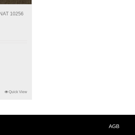
 NAT 10256
Quick View
AGB