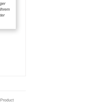
iger
 Ihrem
ter
 Product