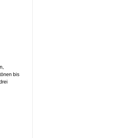
n,
tönen bis
drei