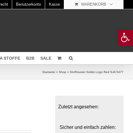
recht
Benutzerkonto
Kasse
WARENKORB
Open 
A STOFFE
B2B
SALE
Startseite
»
Shop
»
Stoffmuster Solids Logo Red SJA 5477
Zuletzt angesehen:
Sicher und einfach zahlen: