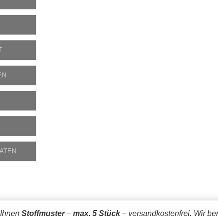
T
EN
DATEN
 Ihnen
Stoffmuster
–
max. 5 Stück
– versandkostenfrei.
Wir be