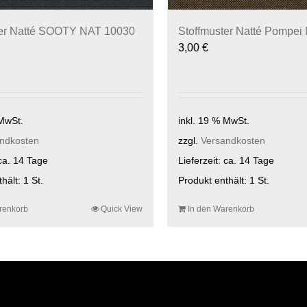
ter Natté SOOTY NAT 10030
Stoffmuster Natté Pompei
3,00
€
 MwSt.
inkl. 19 % MwSt.
ndkosten
zzgl.
Versandkosten
ca. 14 Tage
Lieferzeit:
ca. 14 Tage
thält: 1
St.
Produkt enthält: 1
St.
renkorb
Quick View
In den Warenkorb