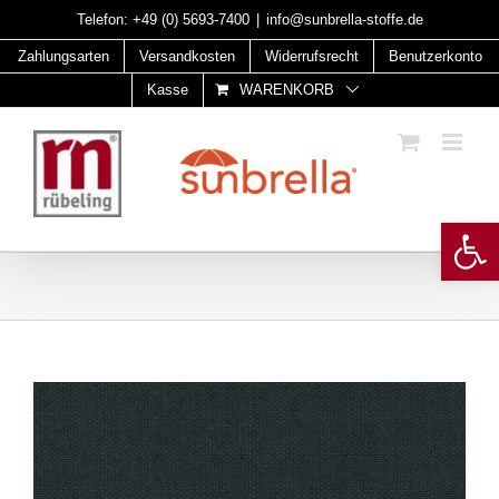
Skip
Telefon:
+49 (0) 5693-7400
|
info@sunbrella-stoffe.de
to
Zahlungsarten
Versandkosten
Widerrufsrecht
Benutzerkonto
content
Kasse
WARENKORB
Open 