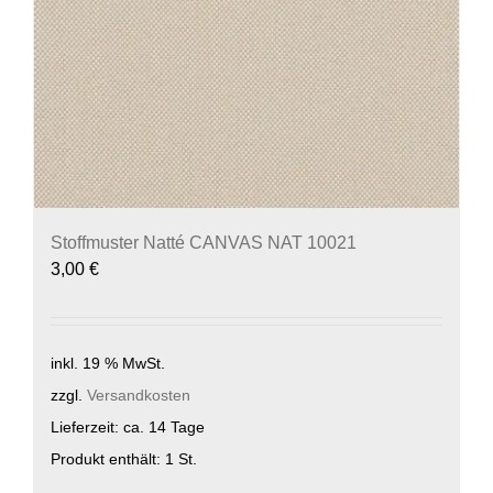
Produktseite
gewählt
werden
Stoffmuster Natté CANVAS NAT 10021
3,00
€
inkl. 19 % MwSt.
zzgl.
Versandkosten
Lieferzeit:
ca. 14 Tage
Produkt enthält: 1
St.