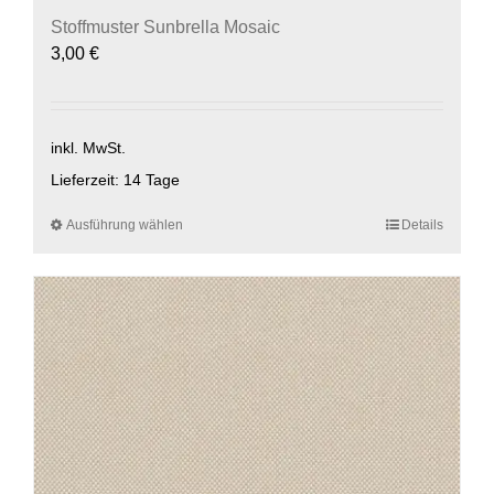
Stoffmuster Sunbrella Mosaic
3,00
€
inkl. MwSt.
Lieferzeit:
14 Tage
Ausführung wählen
Dieses
Details
Produkt
weist
mehrere
Varianten
auf.
Die
Optionen
können
auf
der