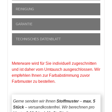
REINIGUNG
GARANTIE
TECHNISCHES DATENBLATT
Meterware wird für Sie individuell zugeschnitten
und ist daher vom Umtausch ausgeschlossen. Wir
empfehlen Ihnen zur Farbabstimmung zuvor
Farbmuster zu bestellen.
Gerne senden wir Ihnen
Stoffmuster
–
max. 5
Stück
– versandkostenfrei.
Wir berechnen pro