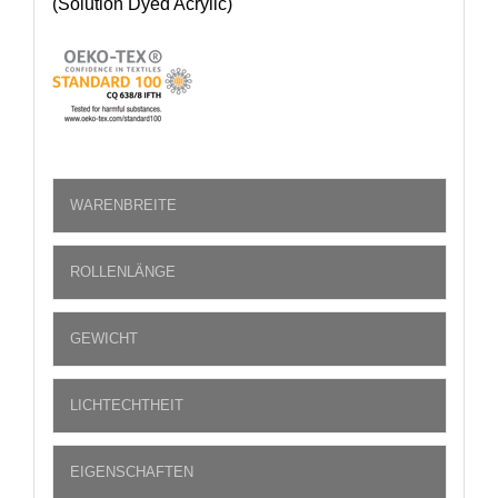
(Solution Dyed Acrylic)
WARENBREITE
ROLLENLÄNGE
GEWICHT
LICHTECHTHEIT
EIGENSCHAFTEN