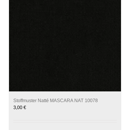
Stoffmuster Natté MASCARA NAT 10078
3,00
€