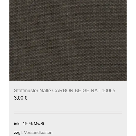
Stoffmuster Natté CARBON BEIGE NAT 10065
3,00
€
inkl. 19 % MwSt.
zzgl.
Versandkosten