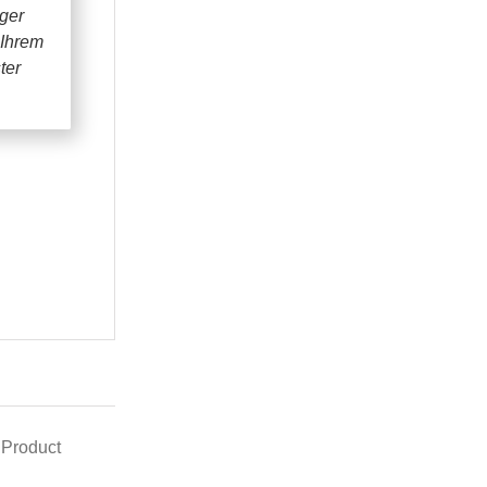
iger
 Ihrem
ter
 Product