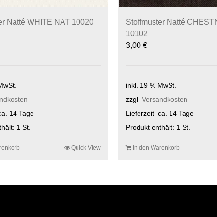
ter Natté WHITE NAT 10020
Stoffmuster Natté CHES
10102
3,00
€
 MwSt.
inkl. 19 % MwSt.
ndkosten
zzgl.
Versandkosten
ca. 14 Tage
Lieferzeit:
ca. 14 Tage
thält: 1
St.
Produkt enthält: 1
St.
renkorb
Quick View
In den Warenkorb