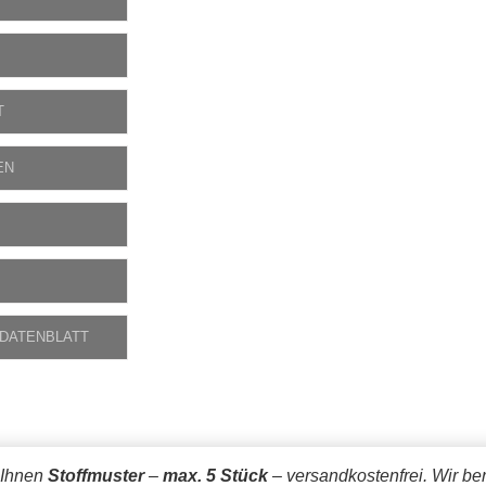
T
EN
 DATENBLATT
 Ihnen
Stoffmuster
–
max. 5 Stück
– versandkostenfrei.
Wir be