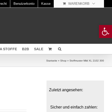
recht
Benutzerkonto
Kasse
WARENKORB
Open 
A STOFFE
B2B
SALE
Startseite
»
Shop
»
Stoffmuster Mild XL 2102 300
Zuletzt angesehen:
Sicher und einfach zahlen: