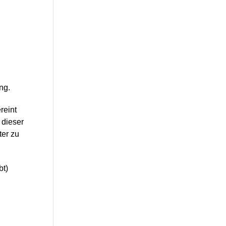
ng.
reint
 dieser
ter zu
bt)