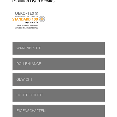
(Solution Dyed Acrylic)
WARENBREITE
ROLLENLÄNGE
GEWICHT
LICHTECHTHEIT
EIGENSCHAFTEN