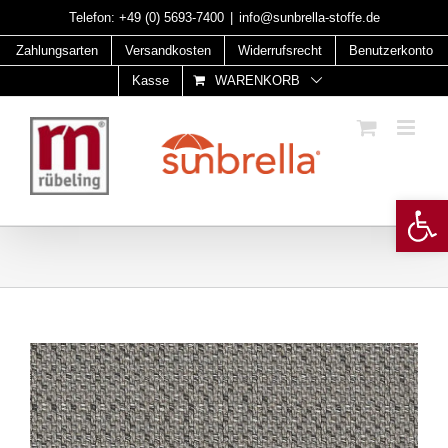
Skip
Telefon:
+49 (0) 5693-7400
|
info@sunbrella-stoffe.de
to
Zahlungsarten
Versandkosten
Widerrufsrecht
Benutzerkonto
content
Kasse
WARENKORB
Open 