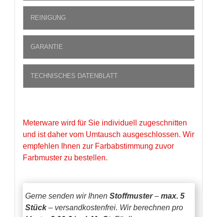
REINIGUNG
GARANTIE
TECHNISCHES DATENBLATT
Meterware wird für Sie individuell zugeschnitten
und ist daher vom Umtausch ausgeschlossen. Wir
empfehlen Ihnen zur Farbabstimmung zuvor
Farbmuster zu bestellen.
Gerne senden wir Ihnen
Stoffmuster
–
max. 5
Stück
– versandkostenfrei.
Wir berechnen pro