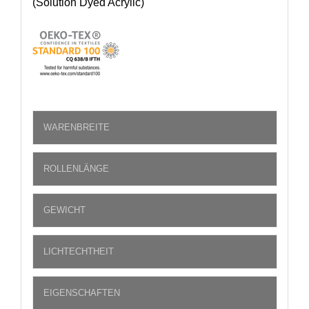
(Solution Dyed Acrylic)
WARENBREITE
ROLLENLÄNGE
GEWICHT
LICHTECHTHEIT
EIGENSCHAFTEN