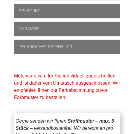
REINIGUNG
GARANTIE
TECHNISCHES DATENBLATT
Meterware wird für Sie individuell zugeschnitten
und ist daher vom Umtausch ausgeschlossen. Wir
empfehlen Ihnen zur Farbabstimmung zuvor
Farbmuster zu bestellen.
Gerne senden wir Ihnen
Stoffmuster
–
max. 5
Stück
– versandkostenfrei.
Wir berechnen pro