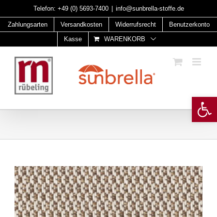
Skip
Telefon:
+49 (0) 5693-7400
|
info@sunbrella-stoffe.de
to
Zahlungsarten
Versandkosten
Widerrufsrecht
Benutzerkonto
content
Kasse
WARENKORB
Open 