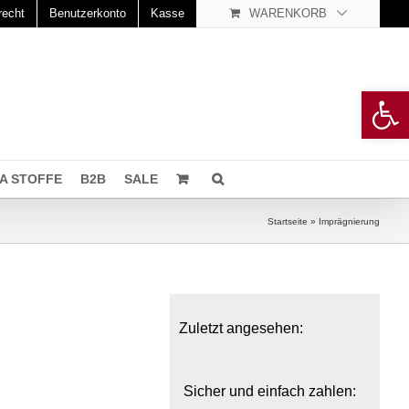
recht
Benutzerkonto
Kasse
WARENKORB
Open 
A STOFFE
B2B
SALE
Startseite
»
Imprägnierung
Zuletzt angesehen:
Sicher und einfach zahlen: