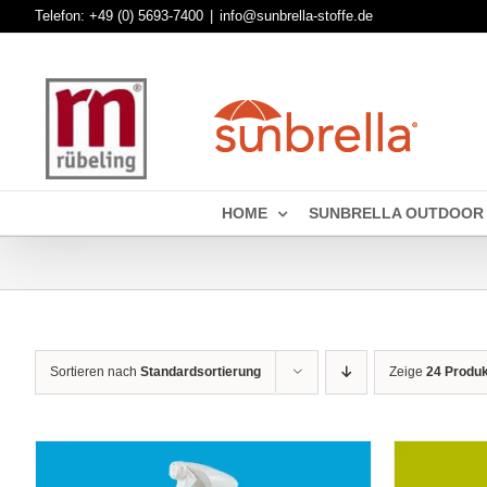
Skip
Telefon:
+49 (0) 5693-7400
|
info@sunbrella-stoffe.de
to
content
HOME
SUNBRELLA OUTDOOR
Sortieren nach
Standardsortierung
Zeige
24 Produ