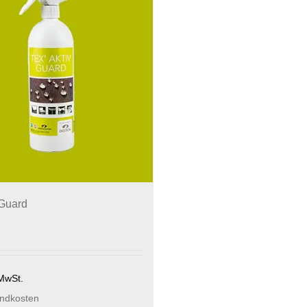
 Guard
 MwSt.
ndkosten