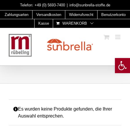
Skip
Telefon:
+49 (0) 5693-7400
|
info@sunbrella-stoffe.de
to
Zahlungsarten
Versandkosten
Widerrufsrecht
Benutzerkonto
content
Kasse
WARENKORB
Open 
Es wurden keine Produkte gefunden, die Ihrer
Auswahl entsprechen.