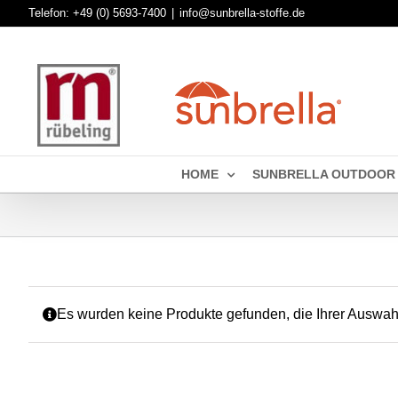
Skip
Telefon:
+49 (0) 5693-7400
|
info@sunbrella-stoffe.de
to
content
HOME
SUNBRELLA OUTDOOR
Es wurden keine Produkte gefunden, die Ihrer Auswah