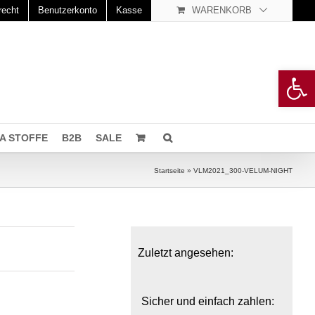
recht
Benutzerkonto
Kasse
WARENKORB
Open 
A STOFFE
B2B
SALE
Startseite
»
VLM2021_300-VELUM-NIGHT
Zuletzt angesehen:
Sicher und einfach zahlen: