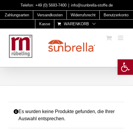
Skip
Telefon:
+49 (0) 5693-7400
|
info@sunbrella-stoffe.de
to
Zahlungsarten
Versandkosten
Widerrufsrecht
Benutzerkonto
content
Kasse
WARENKORB
Open 
Es wurden keine Produkte gefunden, die Ihrer
Auswahl entsprechen.