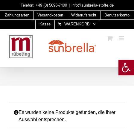
Skip
Telefon:
+49 (0) 5693-7400
|
info@sunbrella-stoffe.de
to
Zahlungsarten
Versandkosten
Widerrufsrecht
Benutzerkonto
content
Kasse
WARENKORB
Open 
Es wurden keine Produkte gefunden, die Ihrer
Auswahl entsprechen.