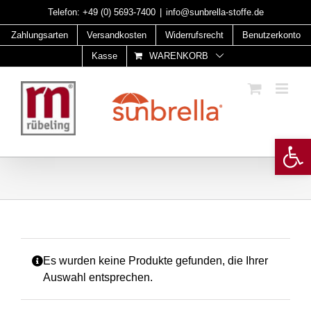
Skip
Telefon:
+49 (0) 5693-7400
|
info@sunbrella-stoffe.de
to
Zahlungsarten
Versandkosten
Widerrufsrecht
Benutzerkonto
content
Kasse
WARENKORB
Open 
Es wurden keine Produkte gefunden, die Ihrer
Auswahl entsprechen.