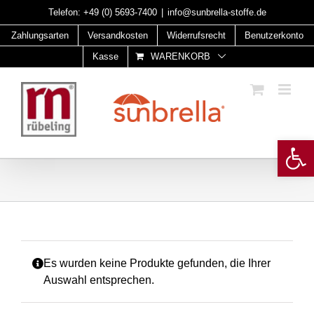
Skip
Telefon:
+49 (0) 5693-7400
|
info@sunbrella-stoffe.de
to
Zahlungsarten
Versandkosten
Widerrufsrecht
Benutzerkonto
content
Kasse
WARENKORB
Open 
Es wurden keine Produkte gefunden, die Ihrer
Auswahl entsprechen.