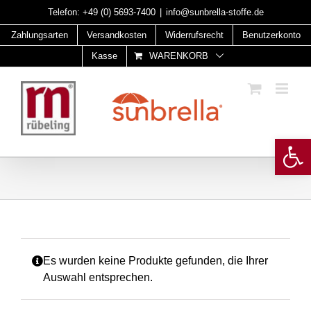
Skip
Telefon:
+49 (0) 5693-7400
|
info@sunbrella-stoffe.de
to
Zahlungsarten
Versandkosten
Widerrufsrecht
Benutzerkonto
content
Kasse
WARENKORB
Open 
Es wurden keine Produkte gefunden, die Ihrer
Auswahl entsprechen.