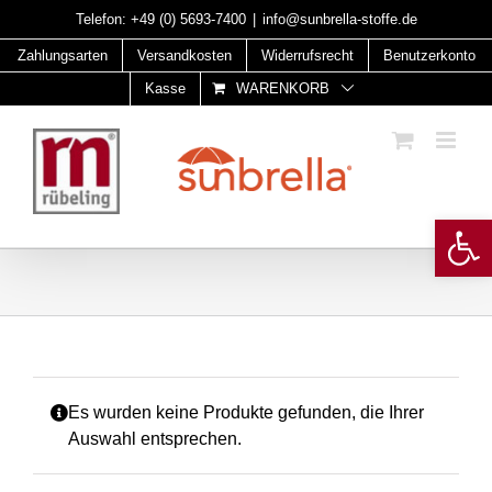
Skip
Telefon:
+49 (0) 5693-7400
|
info@sunbrella-stoffe.de
to
Zahlungsarten
Versandkosten
Widerrufsrecht
Benutzerkonto
content
Kasse
WARENKORB
Open 
Es wurden keine Produkte gefunden, die Ihrer
Auswahl entsprechen.