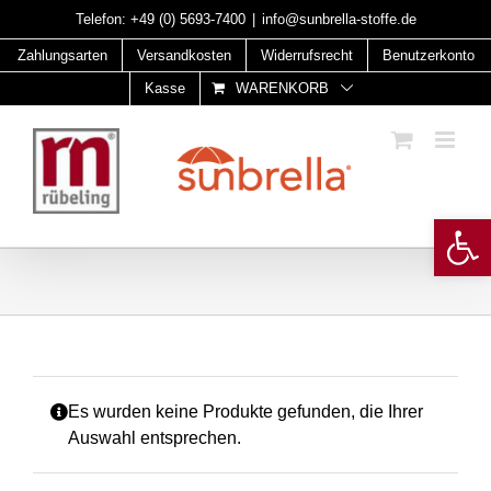
Skip
Telefon:
+49 (0) 5693-7400
|
info@sunbrella-stoffe.de
to
Zahlungsarten
Versandkosten
Widerrufsrecht
Benutzerkonto
content
Kasse
WARENKORB
Open 
Es wurden keine Produkte gefunden, die Ihrer
Auswahl entsprechen.