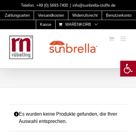
Skip
Telefon:
+49 (0) 5693-7400
|
info@sunbrella-stoffe.de
to
Zahlungsarten
Versandkosten
Widerrufsrecht
Benutzerkonto
content
Kasse
WARENKORB
Open 
Es wurden keine Produkte gefunden, die Ihrer
Auswahl entsprechen.