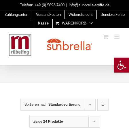
Skip
Telefon:
+49 (0) 5693-7400
|
info@sunbrella-stoffe.de
to
Zahlungsarten
Versandkosten
Widerrufsrecht
Benutzerkonto
content
Kasse
WARENKORB
Open 
Sortieren nach
Standardsortierung
Zeige
24 Produkte