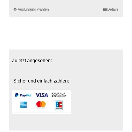
Ausführung wählen
Dieses
Details
Produkt
weist
mehrere
Varianten
auf.
Die
Optionen
Zuletzt angesehen:
können
auf
der
Sicher und einfach zahlen:
Produktseite
gewählt
werden