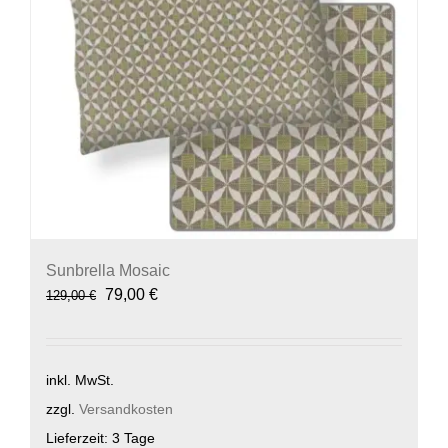
auf
der
Produktseite
gewählt
werden
Sunbrella Mosaic
Ursprünglicher
Aktueller
79,00
€
129,00
€
Preis
Preis
war:
ist:
129,00 €
79,00 €.
inkl. MwSt.
zzgl.
Versandkosten
Lieferzeit:
3 Tage