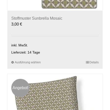
Stoffmuster Sunbrella Mosaic
3,00
€
inkl. MwSt.
Lieferzeit:
14 Tage
Ausführung wählen
Dieses
Details
Produkt
weist
mehrere
Varianten
Angebot!
auf.
Die
Optionen
können