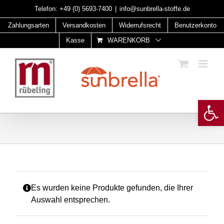
Skip
Telefon:
+49 (0) 5693-7400
|
info@sunbrella-stoffe.de
to
Zahlungsarten
Versandkosten
Widerrufsrecht
Benutzerkonto
content
Kasse
WARENKORB
Open 
Es wurden keine Produkte gefunden, die Ihrer
Auswahl entsprechen.