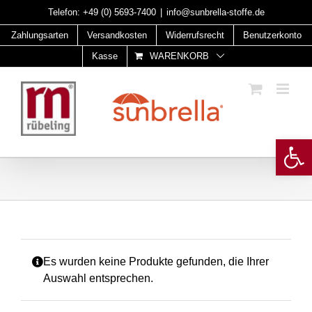
Skip
Telefon:
+49 (0) 5693-7400
|
info@sunbrella-stoffe.de
to
Zahlungsarten
Versandkosten
Widerrufsrecht
Benutzerkonto
content
Kasse
WARENKORB
Open 
Es wurden keine Produkte gefunden, die Ihrer
Auswahl entsprechen.