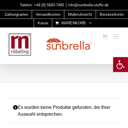
Skip
Telefon:
+49 (0) 5693-7400
|
info@sunbrella-stoffe.de
to
Zahlungsarten
Versandkosten
Widerrufsrecht
Benutzerkonto
content
Kasse
WARENKORB
Open 
Es wurden keine Produkte gefunden, die Ihrer
Auswahl entsprechen.