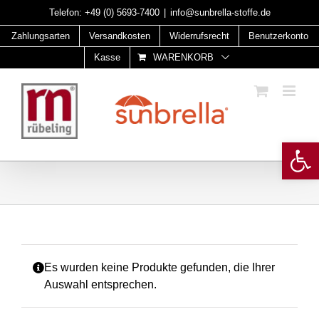
Skip
Telefon:
+49 (0) 5693-7400
|
info@sunbrella-stoffe.de
to
Zahlungsarten
Versandkosten
Widerrufsrecht
Benutzerkonto
content
Kasse
WARENKORB
Open 
Es wurden keine Produkte gefunden, die Ihrer
Auswahl entsprechen.