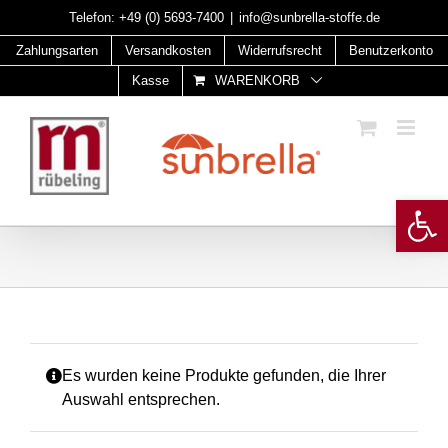
Skip
Telefon:
+49 (0) 5693-7400
|
info@sunbrella-stoffe.de
to
Zahlungsarten
Versandkosten
Widerrufsrecht
Benutzerkonto
content
Kasse
WARENKORB
Open 
Es wurden keine Produkte gefunden, die Ihrer
Auswahl entsprechen.