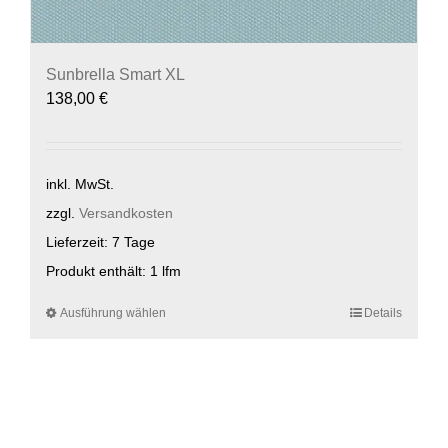
Sunbrella Smart XL
138,00
€
inkl. MwSt.
zzgl.
Versandkosten
Lieferzeit:
7 Tage
Produkt enthält: 1
lfm
Ausführung wählen
Dieses
Details
Produkt
weist
mehrere
Varianten
auf.