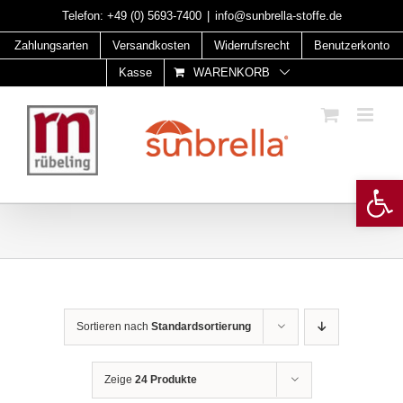
Skip
Telefon:
+49 (0) 5693-7400
|
info@sunbrella-stoffe.de
to
Zahlungsarten
Versandkosten
Widerrufsrecht
Benutzerkonto
content
Kasse
WARENKORB
Open 
Sortieren nach
Standardsortierung
Zeige
24 Produkte