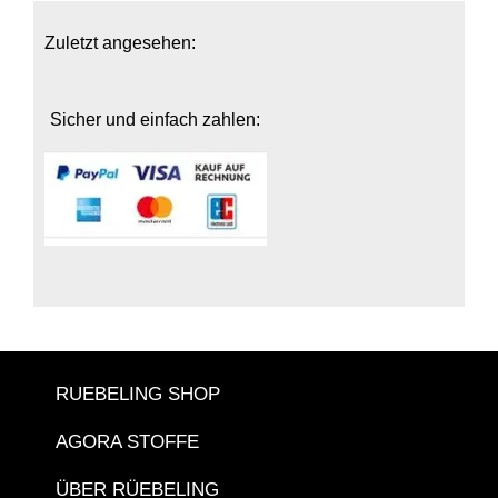
Die
Optionen
Zuletzt angesehen:
können
auf
der
Sicher und einfach zahlen:
Produktseite
gewählt
werden
RUEBELING SHOP
AGORA STOFFE
ÜBER RÜEBELING