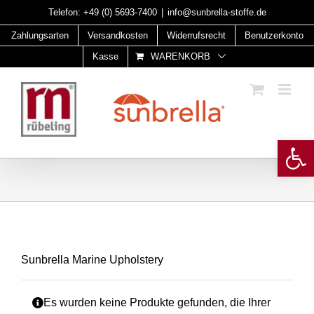
Skip
Telefon:
+49 (0) 5693-7400
|
info@sunbrella-stoffe.de
to
Zahlungsarten
Versandkosten
Widerrufsrecht
Benutzerkonto
content
Kasse
WARENKORB
Open 
Sunbrella Marine Upholstery
Es wurden keine Produkte gefunden, die Ihrer